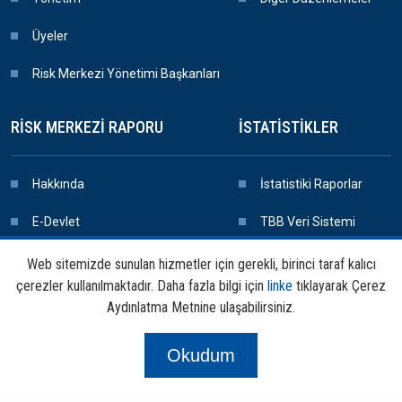
Üyeler
Risk Merkezi Yönetimi Başkanları
RISK MERKEZI RAPORU
İSTATISTIKLER
Hakkında
İstatistiki Raporlar
E-Devlet
TBB Veri Sistemi
Rapor Başvuru
Web sitemizde sunulan hizmetler için gerekli, birinci taraf kalıcı
çerezler kullanılmaktadır. Daha fazla bilgi için
linke
tıklayarak Çerez
Rapor Teslim
Aydınlatma Metnine ulaşabilirsiniz.
Okudum
Copyright © 2025 TBB Risk Merkezi Tüm Hakları Saklıdır.