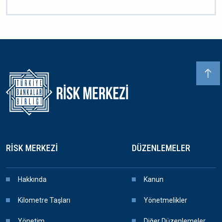
Dipnot
RISK MERKEZI
DÜZENLEMELER
Hakkında
Kanun
Kilometre Taşları
Yönetmelikler
Yönetim
Diğer Düzenlemeler