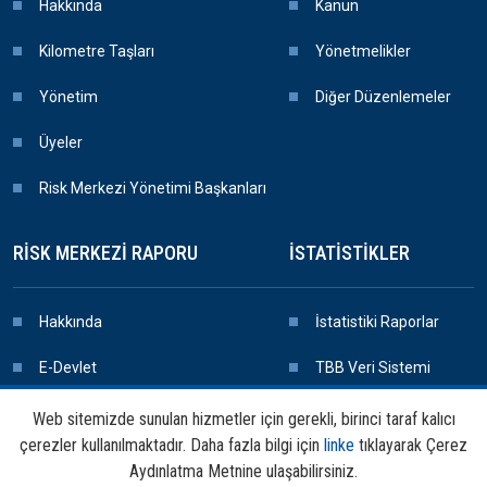
Hakkında
Kanun
Kilometre Taşları
Yönetmelikler
Yönetim
Diğer Düzenlemeler
Üyeler
Risk Merkezi Yönetimi Başkanları
RISK MERKEZI RAPORU
İSTATISTIKLER
Hakkında
İstatistiki Raporlar
E-Devlet
TBB Veri Sistemi
Rapor Başvuru
Web sitemizde sunulan hizmetler için gerekli, birinci taraf kalıcı
çerezler kullanılmaktadır. Daha fazla bilgi için
linke
tıklayarak Çerez
Rapor Teslim
Aydınlatma Metnine ulaşabilirsiniz.