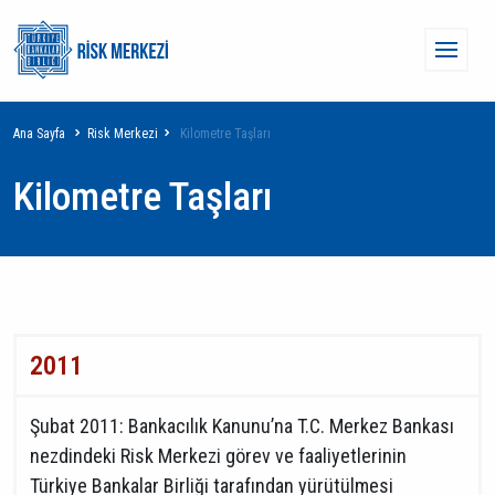
Ana
içeriğe
Ana
atla
gezin
Sayfa
Ana Sayfa
Risk Merkezi
Kilometre Taşları
menü
yolu
Kilometre Taşları
2011
Şubat 2011: Bankacılık Kanunu’na T.C. Merkez Bankası
nezdindeki Risk Merkezi görev ve faaliyetlerinin
Türkiye Bankalar Birliği tarafından yürütülmesi