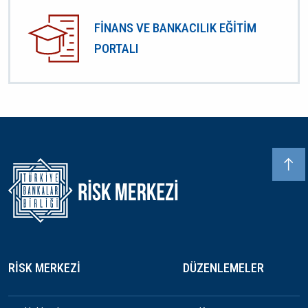
FİNANS VE BANKACILIK EĞİTİM
PORTALI
Dipnot
RISK MERKEZI
DÜZENLEMELER